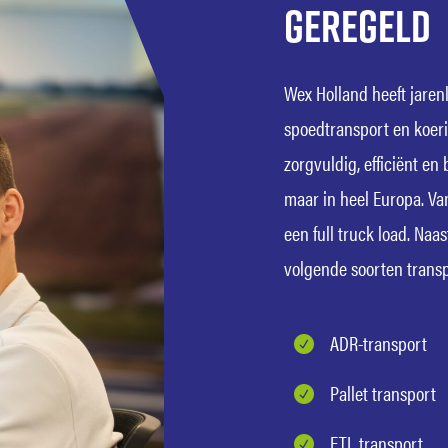
geregeld
Wex Holland heeft jaren
spoedtransport en koeri
zorgvuldig, efficiënt en
maar in heel Europa. Va
een full truck load. Na
volgende soorten transp
ADR-transport
Pallet transport
FTL transport