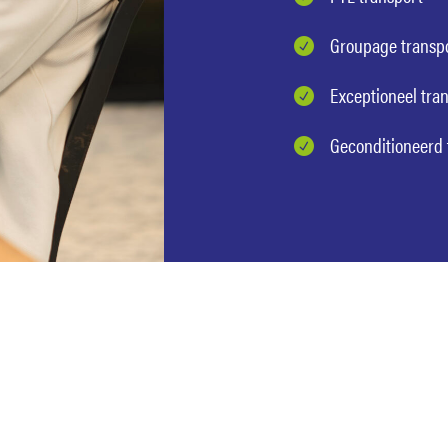
Groupage transp
Exceptioneel tra
Geconditioneerd 