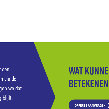
Wat kunne
t een
an via de
betekenen
rgen we dat
blijft.
OFFERTE AANVRAGEN