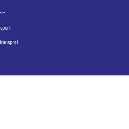
ort
nsport
transport