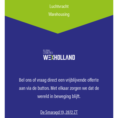
Luchtvracht
Warehousing
Bel ons of vraag direct een vrijblijvende offerte
aan via de button. Met elkaar zorgen we dat de
wereld in beweging blijft.
De Smaragd 19,
2872 ZT